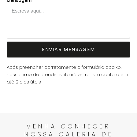
Mensagem
ENVIAR MENSAGEM
A
Após preencher corretamente o formulário abaixo,
l
nosso time de atendimento irá entrar em contato em
t
até 2 dias úteis
e
r
n
a
t
i
VENHA CONHECER
v
NOSSA GALERIA DE
e